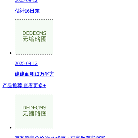
2025-09-12
估计16日东
2025-09-12
建建面积12万平方
产品推荐
查看更多+