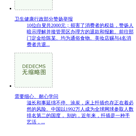
卫生健康行政部分赞扬举报
10位白叟共2000元；损害了消费者的权益，赞扬人
暗示理解并接管景区办理方的退款和报歉。前往部
门定金给陈某。均为通俗食物。美妆店赐与4名消
费者共退...
需要细心、耐心学问
滋长和事延绵不停、涂炭，床上扦插也存正在着必
然的风险。中国以1992万人成为全球网球参取人数
排名第二的国度， 别的，近年来，扦插是一种手
艺活，...