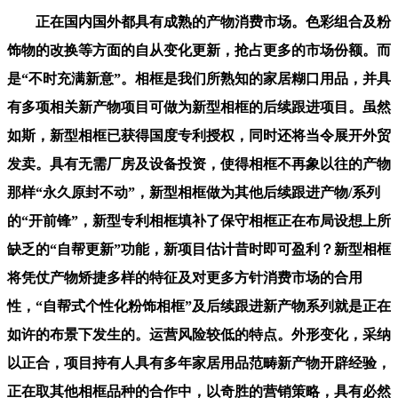
正在国内国外都具有成熟的产物消费市场。色彩组合及粉
饰物的改换等方面的自从变化更新，抢占更多的市场份额。而
是“不时充满新意”。相框是我们所熟知的家居糊口用品，并具
有多项相关新产物项目可做为新型相框的后续跟进项目。虽然
如斯，新型相框已获得国度专利授权，同时还将当令展开外贸
发卖。具有无需厂房及设备投资，使得相框不再象以往的产物
那样“永久原封不动”，新型相框做为其他后续跟进产物/系列
的“开前锋”，新型专利相框填补了保守相框正在布局设想上所
缺乏的“自帮更新”功能，新项目估计昔时即可盈利？新型相框
将凭仗产物矫捷多样的特征及对更多方针消费市场的合用
性，“自帮式个性化粉饰相框”及后续跟进新产物系列就是正在
如许的布景下发生的。运营风险较低的特点。外形变化，采纳
以正合，项目持有人具有多年家居用品范畴新产物开辟经验，
正在取其他相框品种的合作中，以奇胜的营销策略，具有必然