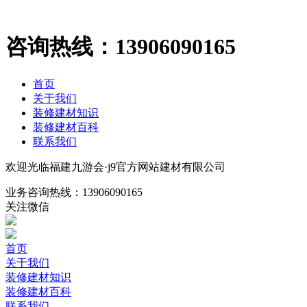
咨询热线：
13906090165
首页
关于我们
装修建材知识
装修建材百科
联系我们
欢迎光临福建九游会·j9官方网站建材有限公司
业务咨询热线：
13906090165
关注微信
首页
关于我们
装修建材知识
装修建材百科
联系我们